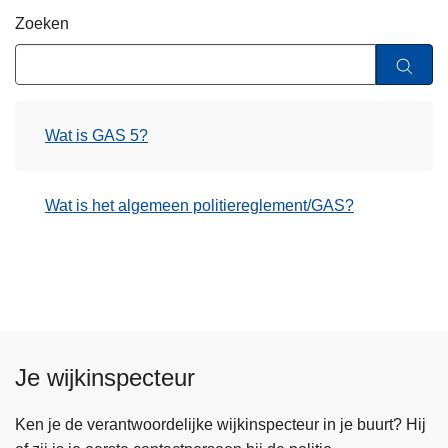
n
Zoeken
h
o
u
d
Wat is GAS 5?
g
a
a
Wat is het algemeen politiereglement/GAS?
n
Je wijkinspecteur
Ken je de verantwoordelijke wijkinspecteur in je buurt? Hij