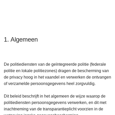
n
h
o
u
d
g
1. Algemeen
a
a
n
De politiediensten van de geïntegreerde politie (federale
politie en lokale politiezones) dragen de bescherming van
de privacy hoog in het vaandel en verwerken de ontvangen
of verzamelde persoonsgegevens heel zorgvuldig.
Dit beleid beschrijft in het algemeen de wijze waarop de
politiediensten persoonsgegevens verwerken, en dit met
inachtneming van de transparantieplicht voorzien in de