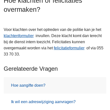
Hoe klachten of felicitaties
n
overmaken?
h
o
u
d
Voor klachten over het optreden van de politie kan je het
g
klachtenformulier
invullen. Deze klacht komt dan terecht
a
bij de dienst intern toezicht. Felicitaties kunnen
a
overgemaakt worden via het
felicitatieformulier
of via 055
n
33 70 33.
Gerelateerde Vragen
Hoe aangifte doen?
Ik wil een adreswijziging aanvragen?