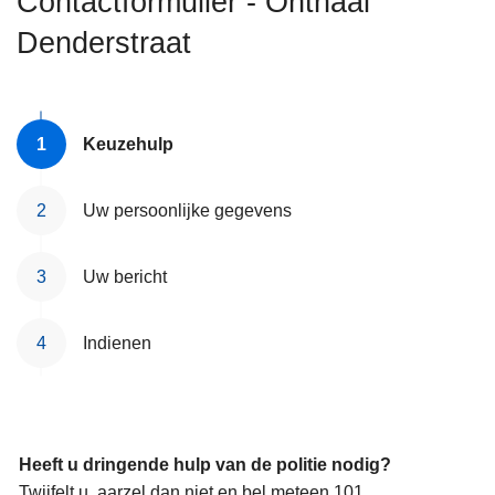
Contactformulier - Onthaal
n
Denderstraat
h
o
u
d
Keuzehulp
g
a
a
Uw persoonlijke gegevens
n
Uw bericht
Indienen
Heeft u dringende hulp van de politie nodig?
Twijfelt u, aarzel dan niet en bel meteen 101.