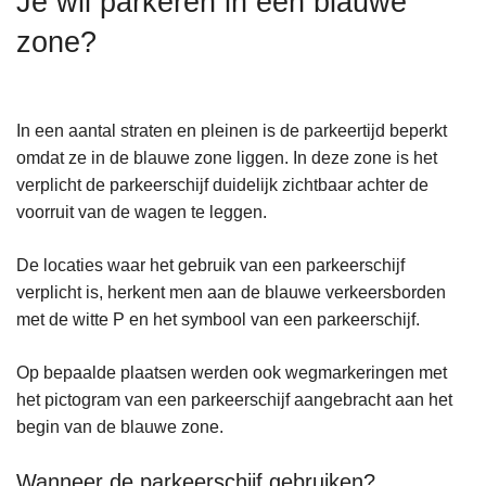
Je wil parkeren in een blauwe
n
zone?
h
o
u
d
In een aantal straten en pleinen is de parkeertijd beperkt
g
omdat ze in de blauwe zone liggen. In deze zone is het
a
verplicht de parkeerschijf duidelijk zichtbaar achter de
a
voorruit van de wagen te leggen.
n
De locaties waar het gebruik van een parkeerschijf
verplicht is, herkent men aan de blauwe verkeersborden
met de witte P en het symbool van een parkeerschijf.
Op bepaalde plaatsen werden ook wegmarkeringen met
het pictogram van een parkeerschijf aangebracht aan het
begin van de blauwe zone.
Wanneer de parkeerschijf gebruiken?