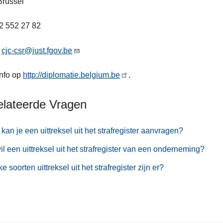
Brussel
2 552 27 82
:
cjc-csr@just.fgov.be
nfo op
http://diplomatie.belgium.be
.
elateerde Vragen
kan je een uittreksel uit het strafregister aanvragen?
il een uittreksel uit het strafregister van een onderneming?
e soorten uittreksel uit het strafregister zijn er?