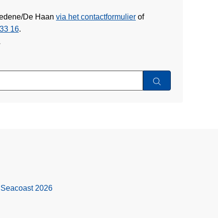
 Bredene/De Haan
via het contactformulier
of
33 16
.
w
 Seacoast 2026