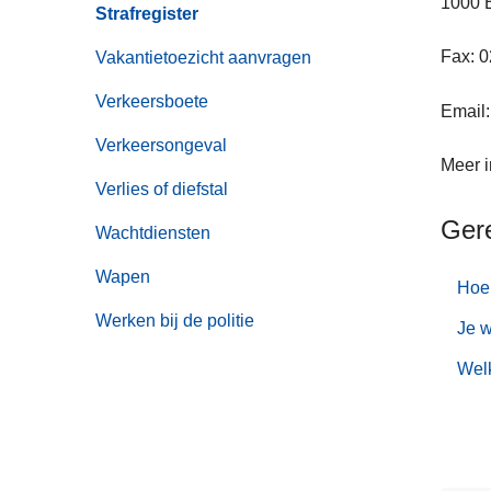
1000 
Strafregister
Fax: 0
Vakantietoezicht aanvragen
Verkeersboete
Email
Verkeersongeval
Meer i
Verlies of diefstal
Ger
Wachtdiensten
Wapen
Hoe 
Werken bij de politie
Je w
Welk