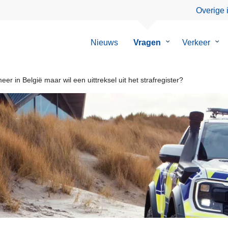
Overige 
Nieuws
Vragen
Submenu
Verkeer
Su
van
van
Vragen
Ver
er in België maar wil een uittreksel uit het strafregister?