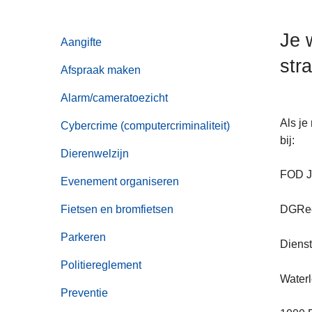
n
h
Je 
Aangifte
o
stra
u
Afspraak maken
d
g
Alarm/cameratoezicht
a
Als je
Cybercrime (computercriminaliteit)
a
bij:
n
Dierenwelzijn
FOD Ju
Evenement organiseren
Fietsen en bromfietsen
DGRech
Parkeren
Dienst
Politiereglement
Water
Preventie