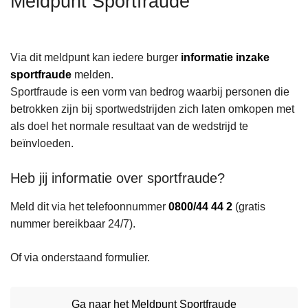
Meldpunt Sportfraude
n
h
o
Via dit meldpunt kan iedere burger
informatie inzake
u
sportfraude
melden.
d
Sportfraude is een vorm van bedrog waarbij personen die
g
betrokken zijn bij sportwedstrijden zich laten omkopen met
a
als doel het normale resultaat van de wedstrijd te
a
beïnvloeden.
n
Heb jij informatie over sportfraude?
Meld dit via het telefoonnummer
0800/44 44 2
(gratis
nummer bereikbaar 24/7).
Of via onderstaand formulier.
Ga naar het Meldpunt Sportfraude