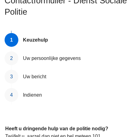
Contactformulier - Dienst Sociale
n
Politie
h
o
u
d
Keuzehulp
g
a
a
Uw persoonlijke gegevens
n
Uw bericht
Indienen
Heeft u dringende hulp van de politie nodig?
Twijfelt u, aarzel dan niet en bel meteen 101.