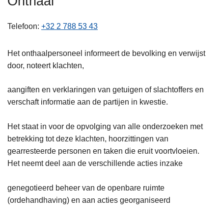
Onthaal
n
h
Telefoon
+32 2 788 53 43
o
u
Het onthaalpersoneel informeert de bevolking en verwijst
d
door, noteert klachten,
g
a
aangiften en verklaringen van getuigen of slachtoffers en
a
verschaft informatie aan de partijen in kwestie.
n
Het staat in voor de opvolging van alle onderzoeken met
betrekking tot deze klachten, hoorzittingen van
gearresteerde personen en taken die eruit voortvloeien.
Het neemt deel aan de verschillende acties inzake
genegotieerd beheer van de openbare ruimte
(ordehandhaving) en aan acties georganiseerd