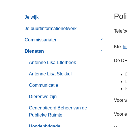
n
h
Pol
Je wijk
o
u
Je buurtinformatienetwerk
Telefo
d
g
Commissariaten
Submenu
a
Klik
hi
van
Diensten
Submenu
a
Commissaria
van
De DP
n
Antenne Lisa Etterbeek
Diensten
Antenne Lisa Stokkel
Communicatie
Dierenwelzijn
Voor 
Genegotieerd Beheer van de
Voor e
Publieke Ruimte
Hondenbrigade