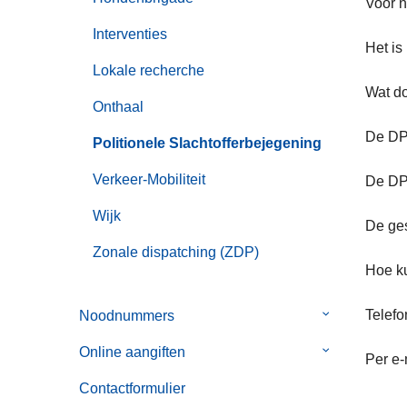
Voor n
Interventies
Het is
Lokale recherche
Wat d
Onthaal
De DPS
Politionele Slachtofferbejegening
Verkeer-Mobiliteit
De DPS
Wijk
De ges
Zonale dispatching (ZDP)
Hoe k
Telefo
Noodnummers
Submenu
van
Online aangiften
Submenu
Per e-
Noodnummer
van
Contactformulier
Online