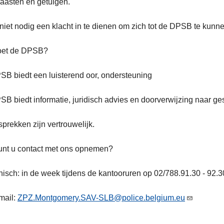
aasten en getuigen.
 niet nodig een klacht in te dienen om zich tot de DPSB te kun
oet de DPSB?
B biedt een luisterend oor, ondersteuning
B biedt informatie, juridisch advies en doorverwijzing naar ge
prekken zijn vertrouwelijk.
unt u contact met ons opnemen?
nisch: in de week tijdens de kantooruren op 02/788.91.30 - 92.3
mail:
ZPZ.Montgomery.SAV-SLB@police.belgium.eu
s