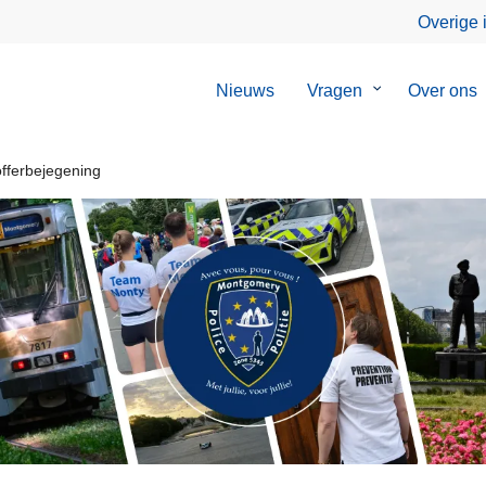
Overige 
Nieuws
Vragen
Submenu
Over ons
van
Vragen
offerbejegening