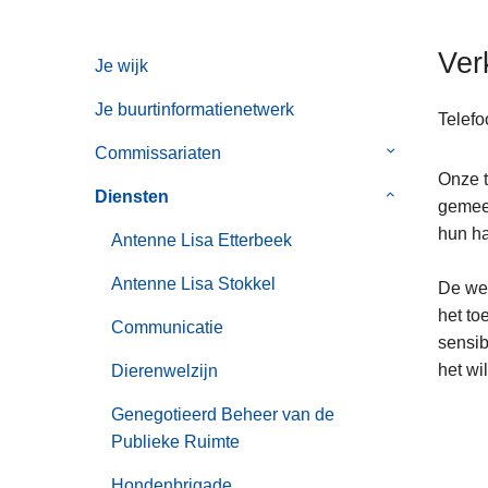
n
h
Ver
Je wijk
o
u
Je buurtinformatienetwerk
Telefo
d
g
Commissariaten
Submenu
a
Onze t
van
Diensten
Submenu
a
gemeen
Commissaria
van
n
hun ha
Antenne Lisa Etterbeek
Diensten
Antenne Lisa Stokkel
De weg
het to
Communicatie
sensib
het wil
Dierenwelzijn
Genegotieerd Beheer van de
Publieke Ruimte
Hondenbrigade