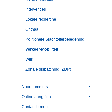
Interventies
Lokale recherche
Onthaal
Politionele Slachtofferbejegening
Verkeer-Mobiliteit
Wijk
Zonale dispatching (ZDP)
Noodnummers
Submenu
van
Online aangiften
Submenu
Noodnummer
van
Contactformulier
Online