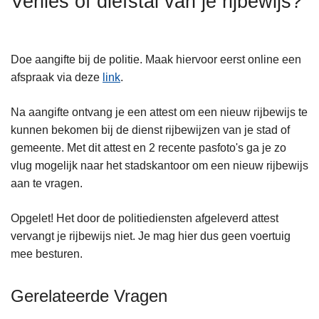
Verlies of diefstal van je rijbewijs?
n
h
o
Doe aangifte bij de politie. Maak hiervoor eerst online een
u
afspraak via deze
link
.
d
g
Na aangifte ontvang je een attest om een nieuw rijbewijs te
a
kunnen bekomen bij de dienst rijbewijzen van je stad of
a
gemeente. Met dit attest en 2 recente pasfoto's ga je zo
n
vlug mogelijk naar het stadskantoor om een nieuw rijbewijs
aan te vragen.
Opgelet! Het door de politiediensten afgeleverd attest
vervangt je rijbewijs niet. Je mag hier dus geen voertuig
mee besturen.
Gerelateerde Vragen