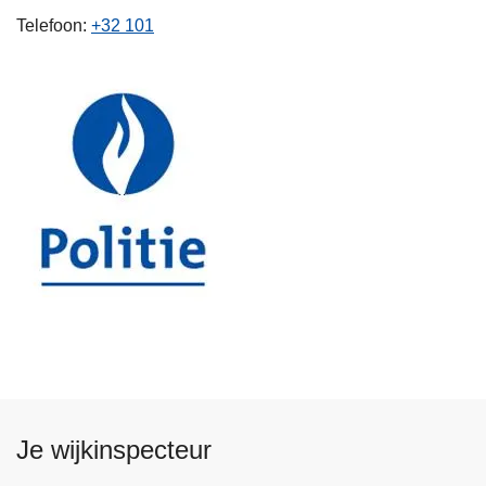
n
Telefoon
+32 101
h
o
u
d
g
a
a
n
Je wijkinspecteur