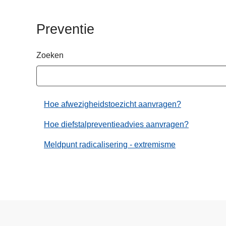
n
h
Preventie
o
u
Zoeken
d
g
a
a
Hoe afwezigheidstoezicht aanvragen?
n
Hoe diefstalpreventieadvies aanvragen?
Meldpunt radicalisering - extremisme