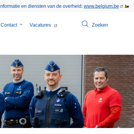
informatie en diensten van de overheid:
www.belgium.be
menu
Contact
Submenu
Vacatures
Zoeken
van
Contact