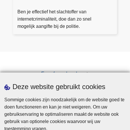
D
e
e
U
e
n
Ben je effectief het slachtoffer van
K
r
internetcriminaliteit, doe dan zo snel
A
in
mogelijk aangifte bij de politie.
P
fo
r
m
at
ie
Een afspraak maken
Downloads
Deze website gebruikt cookies
Sommige cookies zijn noodzakelijk om de website goed te
doen functioneren en kan je niet weigeren. Om uw
gebruikservaring te optimaliseren maakt de website ook
gebruik van optionele cookies waarvoor wij uw
toestemming vragen.
Disclaimer