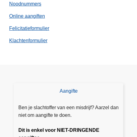
Noodnummers
Online aangiften
Felicitatieformulier
Klachtenformulier
Aangifte
D
o
e
Ben je slachtoffer van een misdrijf? Aarzel dan
e
niet om aangifte te doen.
e
n
Dit is enkel voor NIET-DRINGENDE