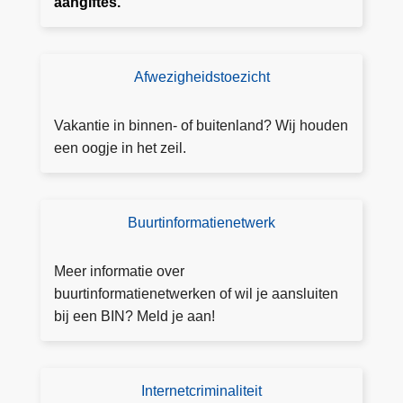
o
aangiftes.
n
li
n
Afwezigheidstoezicht
T
e
o
a
e
Vakantie in binnen- of buitenland? Wij houden
a
z
een oogje in het zeil.
n
i
g
c
ift
h
Buurtinformatienetwerk
B
e
t
I
a
N
Meer informatie over
a
's
buurtinformatienetwerken of wil je aansluiten
n
P
bij een BIN? Meld je aan!
v
Z
r
B
a
O
Internetcriminaliteit
M
g