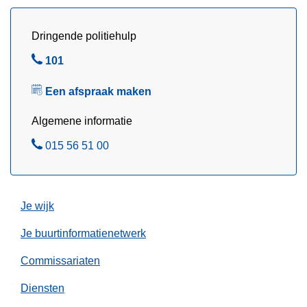
"
S
Dringende politiehulp
a
m
B
101
e
e
Een afspraak maken
n
l
i
Algemene informatie
n
B
015 56 51 00
(
e
u
l
n
i
Je wijk
)
f
Je buurtinformatienetwerk
o
Commissariaten
r
m
Diensten
"