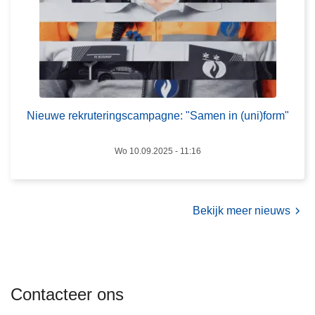
r
u
t
e
r
i
n
Nieuwe rekruteringscampagne: "Samen in (uni)form"
g
s
Wo 10.09.2025 - 11:16
c
a
m
Bekijk meer nieuws
p
a
g
n
e
Contacteer ons
: