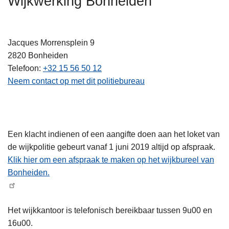
Wijkwerking Bonheiden
n
h
o
Jacques Morrensplein 9
u
2820
Bonheiden
d
Telefoon
+32 15 56 50 12
g
Neem contact op met dit politiebureau
a
a
n
Een klacht indienen of een aangifte doen aan het loket van
de wijkpolitie gebeurt vanaf 1 juni 2019 altijd op afspraak.
Klik hier om een afspraak te maken op het wijkbureel van
Bonheiden.
Het wijkkantoor is telefonisch bereikbaar tussen 9u00 en
16u00.