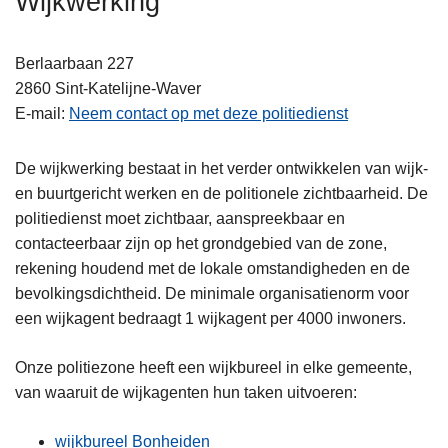
Wijkwerking
n
h
Berlaarbaan 227
o
2860
Sint-Katelijne-Waver
u
E-mail
Neem contact op met deze politiedienst
d
g
a
De wijkwerking bestaat in het verder ontwikkelen van wijk-
a
en buurtgericht werken en de politionele zichtbaarheid. De
n
politiedienst moet zichtbaar, aanspreekbaar en
contacteerbaar zijn op het grondgebied van de zone,
rekening houdend met de lokale omstandigheden en de
bevolkingsdichtheid. De minimale organisatienorm voor
een wijkagent bedraagt 1 wijkagent per 4000 inwoners.
Onze politiezone heeft een wijkbureel in elke gemeente,
van waaruit de wijkagenten hun taken uitvoeren:
wijkbureel Bonheiden