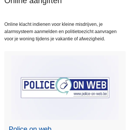
Online aangiften
n
h
o
Online klacht indienen voor kleine misdrijven, je
u
alarmsysteem aanmelden en politietoezicht aanvragen
d
voor je woning tijdens je vakantie of afwezigheid.
g
a
a
n
L
e
e
Police on web
s