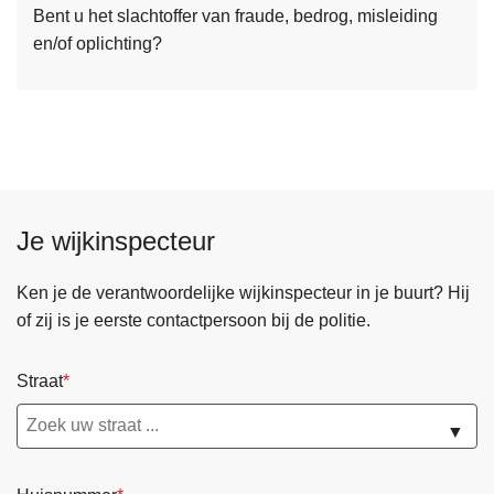
o
Bent u het slachtoffer van fraude, bedrog, misleiding
e
r
en/of oplichting?
r
t
o
f
v
r
e
a
r
u
M
d
e
e
Je wijkinspecteur
l
d
p
Ken je de verantwoordelijke wijkinspecteur in je buurt? Hij
u
of zij is je eerste contactpersoon bij de politie.
n
t
Straat
f
r
▼
a
u