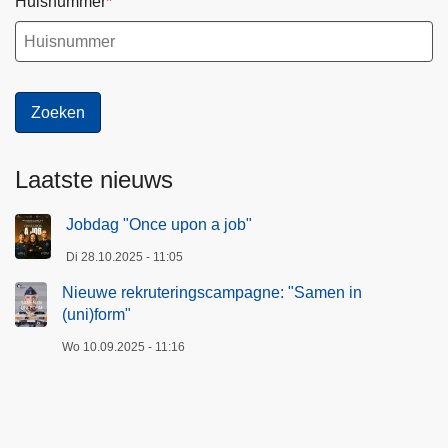
Huisnummer
d
e
Laatste nieuws
Jobdag "Once upon a job"
Di 28.10.2025 - 11:05
Nieuwe rekruteringscampagne: "Samen in
(uni)form"
Wo 10.09.2025 - 11:16