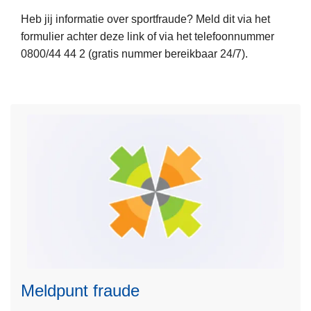
m
b
Heb jij informatie over sportfraude? Meld dit via het
e
formulier achter deze link of via het telefoonnummer
e
0800/44 44 2 (gratis nummer bereikbaar 24/7).
r
o
v
e
r
M
e
l
d
p
L
u
e
n
e
t
s
S
Meldpunt fraude
m
p
e