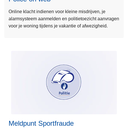
m
Online klacht indienen voor kleine misdrijven, je
e
alarmsysteem aanmelden en politietoezicht aanvragen
e
voor je woning tijdens je vakantie of afwezigheid.
r
o
v
e
r
P
o
l
i
c
e
L
o
e
n
e
w
Meldpunt Sportfraude
s
e