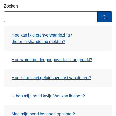
n
Zoeken
h
o
u
d
Hoe kan ik dierenverwaarlozing /
g
dierenmishandeling melden?
a
a
n
Hoe wordt hondenpoepoverlast aangepakt?
Hoe zit het met geluidsoverlast van dieren?
Ik ben mijn hond kwijt. Wat kan ik doen?
Mag mijn hond loslopen op straat?