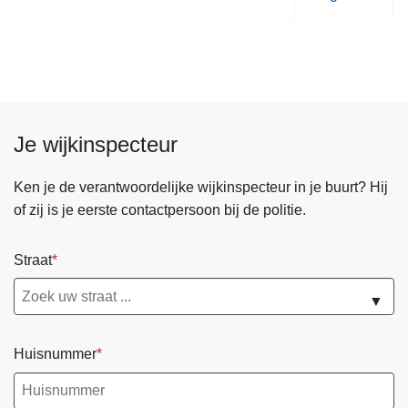
o
l
g
e
n
d
Je wijkinspecteur
e
p
Ken je de verantwoordelijke wijkinspecteur in je buurt? Hij
a
of zij is je eerste contactpersoon bij de politie.
g
i
Straat
n
a
▼
Huisnummer