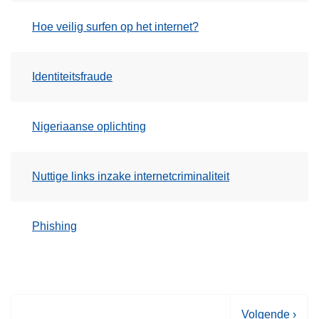
Hoe veilig surfen op het internet?
Identiteitsfraude
Nigeriaanse oplichting
Nuttige links inzake internetcriminaliteit
Phishing
V
Volgende ›