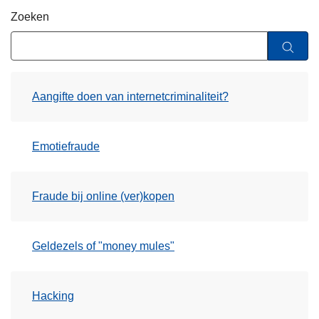
n
Zoeken
h
o
u
d
Aangifte doen van internetcriminaliteit?
g
a
a
Emotiefraude
n
Fraude bij online (ver)kopen
Geldezels of "money mules"
Hacking