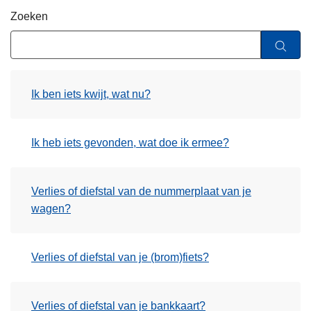
n
Zoeken
h
o
u
d
Ik ben iets kwijt, wat nu?
g
a
a
Ik heb iets gevonden, wat doe ik ermee?
n
Verlies of diefstal van de nummerplaat van je
wagen?
Verlies of diefstal van je (brom)fiets?
Verlies of diefstal van je bankkaart?