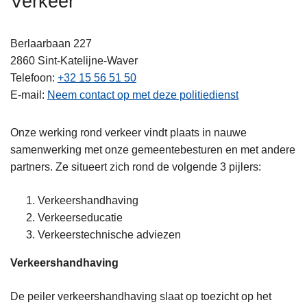
Verkeer
n
h
Berlaarbaan 227
o
2860
Sint-Katelijne-Waver
u
Telefoon
+32 15 56 51 50
d
E-mail
Neem contact op met deze politiedienst
g
a
a
Onze werking rond verkeer vindt plaats in nauwe
n
samenwerking met onze gemeentebesturen en met andere
partners. Ze situeert zich rond de volgende 3 pijlers:
Verkeershandhaving
Verkeerseducatie
Verkeerstechnische adviezen
Verkeershandhaving
De peiler verkeershandhaving slaat op toezicht op het