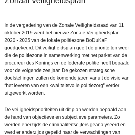
Zonaal veiligheidsplan
n
h
o
In de vergadering van de Zonale Veiligheidsraad van 11
u
oktober 2019 werd het nieuwe Zonale Veiligheidsplan
d
2020 - 2025 van de lokale politiezone BoDuKaP
g
goedgekeurd. Dit veiligheidsplan geeft de prioriteiten weer
a
die de politiezone in samenwerking met het parket van de
a
procureur des Konings en de federale politie heeft bepaald
n
voor de volgende zes jaar. De gekozen strategische
doelstellingen zullen de komende jaren vanuit de visie van
“het leveren van een kwaliteitsvolle politiezorg” verder
uitgewerkt worden.
De veiligheidsprioriteiten uit dit plan werden bepaald aan
de hand van objectieve en subjectieve parameters. Zo
werden enerzijds de criminaliteitscijfers geanalyseerd en
werd er anderzijds gepeild naar de verwachtingen van