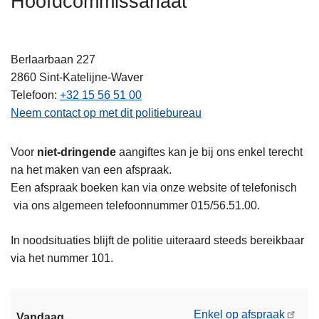
Hoofdcommissariaat
n
h
o
Berlaarbaan 227
u
2860
Sint-Katelijne-Waver
d
Telefoon
+32 15 56 51 00
g
Neem contact op met dit politiebureau
a
a
Voor
niet-dringende
aangiftes kan je bij ons enkel terecht
n
na het maken van een afspraak.
Een afspraak boeken kan via onze website of telefonisch
via ons algemeen telefoonnummer 015/56.51.00.
In noodsituaties blijft de politie uiteraard steeds bereikbaar
via het nummer 101.
Enkel op afspraak
Vandaag