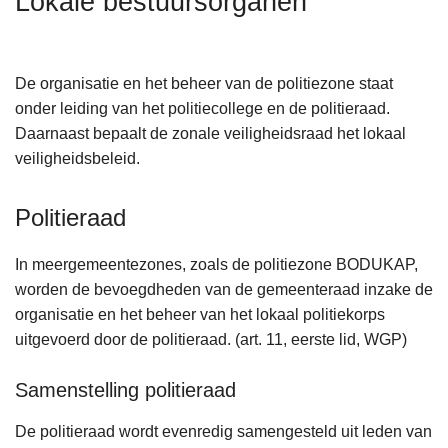
Lokale bestuursorganen
n
h
o
De organisatie en het beheer van de politiezone staat
u
onder leiding van het politiecollege en de politieraad.
d
Daarnaast bepaalt de zonale veiligheidsraad het lokaal
g
veiligheidsbeleid.
a
a
Politieraad
n
In meergemeentezones, zoals de politiezone BODUKAP,
worden de bevoegdheden van de gemeenteraad inzake de
organisatie en het beheer van het lokaal politiekorps
uitgevoerd door de politieraad. (art. 11, eerste lid, WGP)
Samenstelling politieraad
De politieraad wordt evenredig samengesteld uit leden van