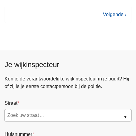
V
Volgende ›
o
l
g
e
n
d
Je wijkinspecteur
e
p
Ken je de verantwoordelijke wijkinspecteur in je buurt? Hij
a
of zij is je eerste contactpersoon bij de politie.
g
i
Straat
n
a
▼
Huisnummer