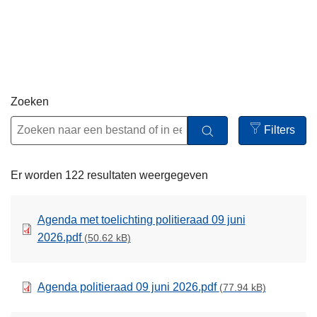
n
h
o
u
d
g
Zoeken
a
Filters
a
Open
n
filters
Er worden 122 resultaten weergegeven
Agenda met toelichting politieraad 09 juni
2026.pdf
(50.62 kB)
Agenda politieraad 09 juni 2026.pdf
(77.94 kB)