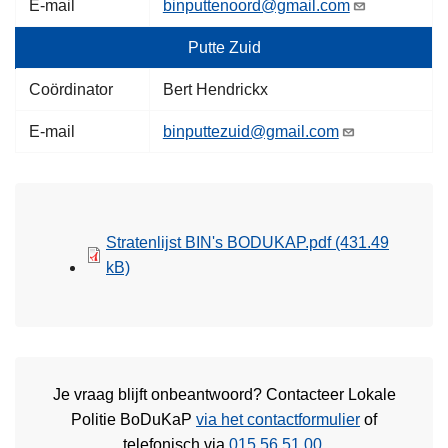
E-mail
binputtenoord@gmail.com
Putte Zuid
Coördinator
Bert Hendrickx
E-mail
binputtezuid@gmail.com
Stratenlijst BIN's BODUKAP.pdf
(431.49
kB)
Je vraag blijft onbeantwoord? Contacteer Lokale
Politie BoDuKaP
via het contactformulier
of
telefonisch via
015 56 51 00
.