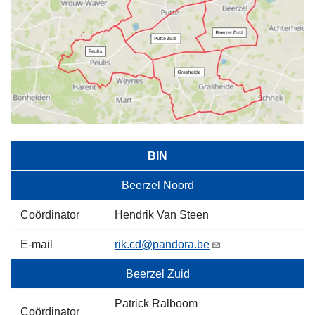
BIN
Beerzel Noord
Coördinator
Hendrik Van Steen
E-mail
rik.cd@pandora.be
Beerzel Zuid
Patrick Ralboom
Coördinator