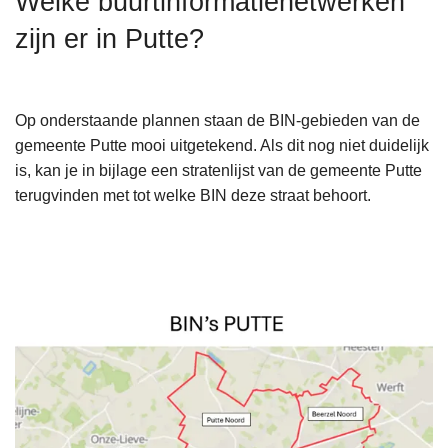
Welke buurtinformatienetwerken
n
zijn er in Putte?
h
o
u
d
Op onderstaande plannen staan de BIN-gebieden van de
g
gemeente Putte mooi uitgetekend. Als dit nog niet duidelijk
a
is, kan je in bijlage een stratenlijst van de gemeente Putte
a
terugvinden met tot welke BIN deze straat behoort.
n