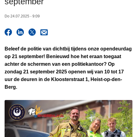
september
n
h
Do 24.07.2025 - 9:09
o
u
d
g
Beleef de politie van dichtbij tijdens onze opendeurdag
a
op 21 september!
Benieuwd hoe het eraan toegaat
a
achter de schermen van een politiekantoor? Op
n
zondag 21 september 2025 openen wij van 10 tot 17
uur de deuren in de Kloosterstraat 1, Heist-op-den-
Berg.