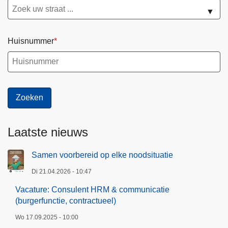
m
▼
u
n
i
Huisnummer
c
a
t
i
e
(
b
Laatste nieuws
u
r
Samen voorbereid op elke noodsituatie
g
Di 21.04.2026 - 10:47
e
Vacature: Consulent HRM & communicatie
r
(burgerfunctie, contractueel)
f
u
Wo 17.09.2025 - 10:00