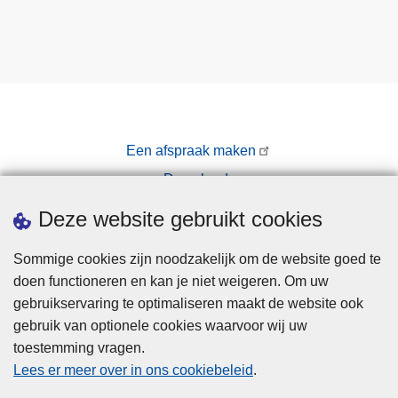
n
c
t
i
e
,
c
Een afspraak maken
o
Downloads
n
t
Pers
Deze website gebruikt cookies
r
a
Sommige cookies zijn noodzakelijk om de website goed te
c
doen functioneren en kan je niet weigeren. Om uw
t
gebruikservaring te optimaliseren maakt de website ook
u
gebruik van optionele cookies waarvoor wij uw
e
toestemming vragen.
Disclaimer
e
Lees er meer over in ons cookiebeleid
.
Privacy
l