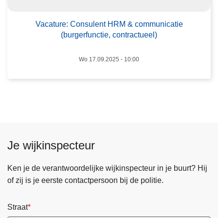
:
C
Vacature: Consulent HRM & communicatie
(burgerfunctie, contractueel)
o
n
Wo 17.09.2025 - 10:00
s
u
l
e
n
t
H
Je wijkinspecteur
R
M
Ken je de verantwoordelijke wijkinspecteur in je buurt? Hij
&
of zij is je eerste contactpersoon bij de politie.
c
o
m
Straat