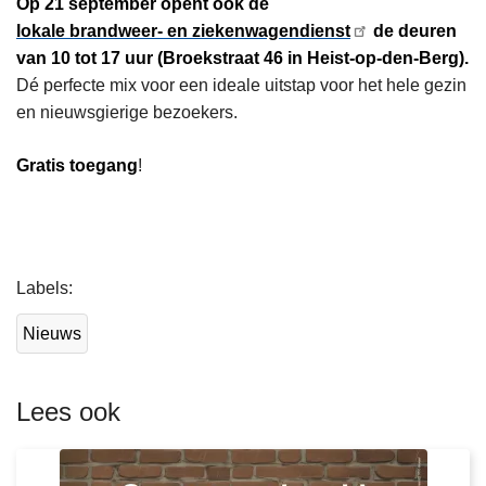
Op 21 september opent ook de
lokale brandweer- en ziekenwagendienst
de deuren
van 10 tot 17 uur (Broekstraat 46 in Heist-op-den-Berg).
Dé perfecte mix voor een ideale uitstap voor het hele gezin
en nieuwsgierige bezoekers.
Gratis toegang
!
L
Labels
e
e
Nieuws
s
m
e
Lees ook
e
r
o