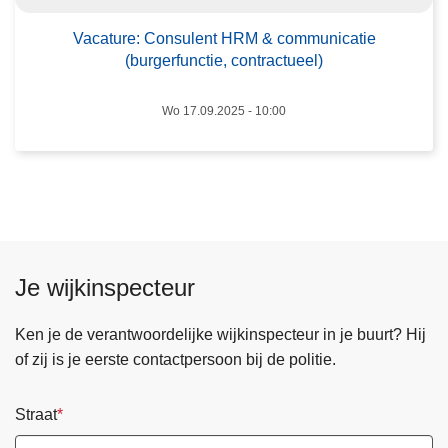
:
C
Vacature: Consulent HRM & communicatie
(burgerfunctie, contractueel)
o
n
Wo 17.09.2025 - 10:00
s
u
l
e
n
t
H
Je wijkinspecteur
R
M
Ken je de verantwoordelijke wijkinspecteur in je buurt? Hij
&
of zij is je eerste contactpersoon bij de politie.
c
o
m
Straat
m