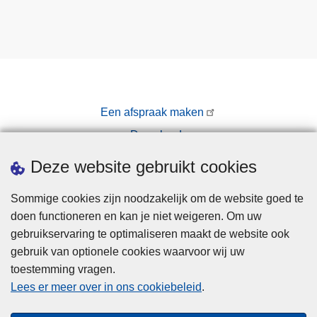
c
t
i
e
,
c
Een afspraak maken
o
Downloads
n
t
Pers
Deze website gebruikt cookies
r
a
Sommige cookies zijn noodzakelijk om de website goed te
c
doen functioneren en kan je niet weigeren. Om uw
t
gebruikservaring te optimaliseren maakt de website ook
u
gebruik van optionele cookies waarvoor wij uw
e
toestemming vragen.
Disclaimer
e
Lees er meer over in ons cookiebeleid
.
Privacy
l
)