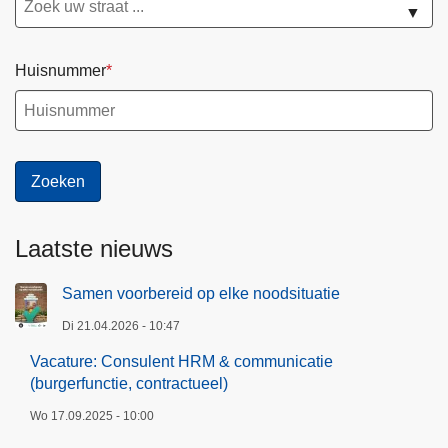
▼
u
n
i
Huisnummer
c
a
t
i
e
(
b
Laatste nieuws
u
r
Samen voorbereid op elke noodsituatie
g
Di 21.04.2026 - 10:47
e
Vacature: Consulent HRM & communicatie
r
(burgerfunctie, contractueel)
f
u
Wo 17.09.2025 - 10:00
n