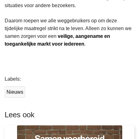
situaties voor andere bezoekers.
Daarom roepen we alle weggebruikers op om deze
tijdelijke maatregel strikt na te leven. Alleen zo kunnen we
samen zorgen voor een
veilige, aangename en
toegankelijke markt voor iedereen
.
L
Labels
e
e
Nieuws
s
m
e
Lees ook
e
r
o