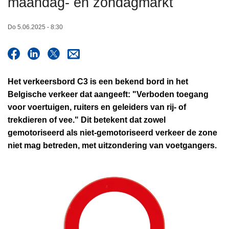
maandag- en zondagmarkt
n
h
Do 5.06.2025 - 8:30
o
u
d
g
Het verkeersbord C3 is een bekend bord in het
a
Belgische verkeer dat aangeeft:
"Verboden toegang
a
voor voertuigen, ruiters en geleiders van rij- of
n
trekdieren of vee."
Dit betekent dat zowel
gemotoriseerd als niet-gemotoriseerd verkeer de zone
niet mag betreden, met uitzondering van voetgangers.