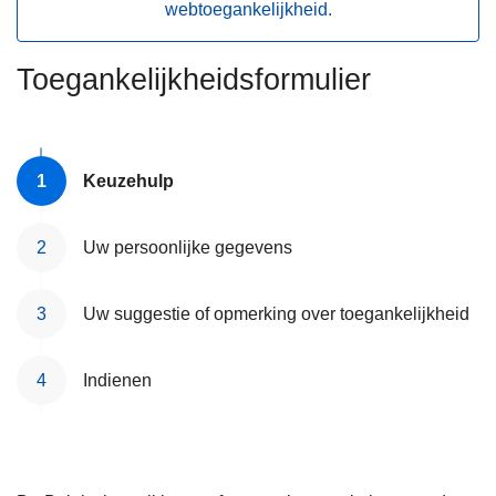
webtoegankelijkheid.
n
h
o
Toegankelijkheidsformulier
u
d
g
Keuzehulp
a
a
n
Uw persoonlijke gegevens
Uw suggestie of opmerking over toegankelijkheid
Indienen