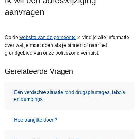
Ik wil een adreswijziging
n
aanvragen
h
o
u
d
Op de
website van de gemeente
vind je alle informatie
g
over wat je moet doen als je binnen of naar het
a
grondgebied van onze politiezone verhuist.
a
n
Gerelateerde Vragen
Een verdachte situatie rond drugsplantages, labo's
en dumpings
Hoe aangifte doen?