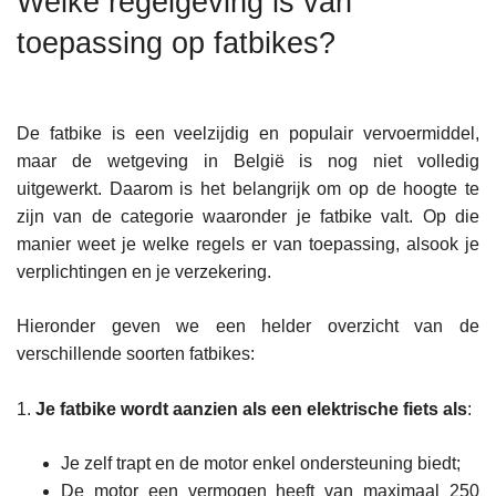
Welke regelgeving is van
n
toepassing op fatbikes?
h
o
u
d
De fatbike is een veelzijdig en populair vervoermiddel,
g
maar de wetgeving in België is nog niet volledig
a
uitgewerkt. Daarom is het belangrijk om op de hoogte te
a
zijn van de categorie waaronder je fatbike valt. Op die
n
manier weet je welke regels er van toepassing, alsook je
verplichtingen en je verzekering.
Hieronder geven we een helder overzicht van de
verschillende soorten fatbikes:
1.
Je fatbike wordt aanzien als een elektrische fiets als
:
Je zelf trapt en de motor enkel ondersteuning biedt;
De motor een vermogen heeft van maximaal 250