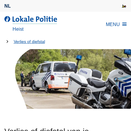
O
NL
v
e
d
MENU
r
e
Heist
s
L
l
U
o
Verlies of diefstal
a
k
bent
a
a
hier:
n
l
e
e
n
P
n
o
a
l
a
i
r
t
d
i
e
e
i