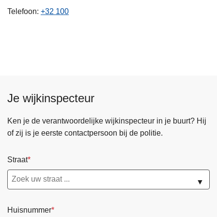
n
Telefoon
+32 100
h
o
u
d
g
a
a
Je wijkinspecteur
n
Ken je de verantwoordelijke wijkinspecteur in je buurt? Hij
of zij is je eerste contactpersoon bij de politie.
Straat
▼
Huisnummer