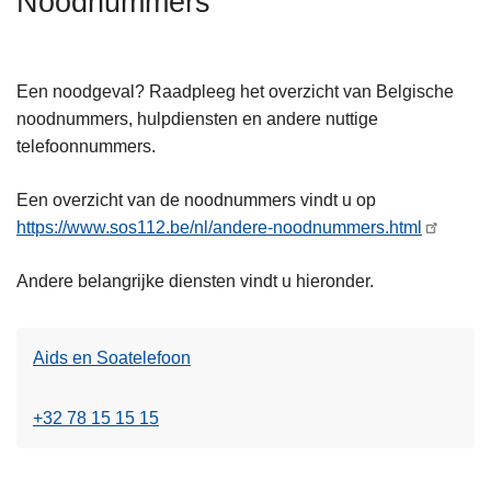
Noodnummers
n
h
o
Een noodgeval? Raadpleeg het overzicht van Belgische
u
noodnummers, hulpdiensten en andere nuttige
d
telefoonnummers.
g
a
Een overzicht van de noodnummers vindt u op
a
https://www.sos112.be/nl/andere-noodnummers.html
n
Andere belangrijke diensten vindt u hieronder.
Aids en Soatelefoon
+32 78 15 15 15