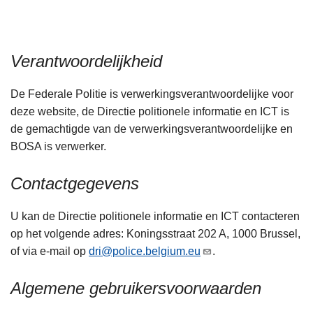
n
h
o
Verantwoordelijkheid
u
d
De Federale Politie is verwerkingsverantwoordelijke voor
g
deze website, de Directie politionele informatie en ICT is
a
de gemachtigde van de verwerkingsverantwoordelijke en
a
BOSA is verwerker.
n
Contactgegevens
U kan de Directie politionele informatie en ICT contacteren
op het volgende adres: Koningsstraat 202 A, 1000 Brussel,
of via e-mail op
dri@police.belgium.eu
.
Algemene gebruikersvoorwaarden