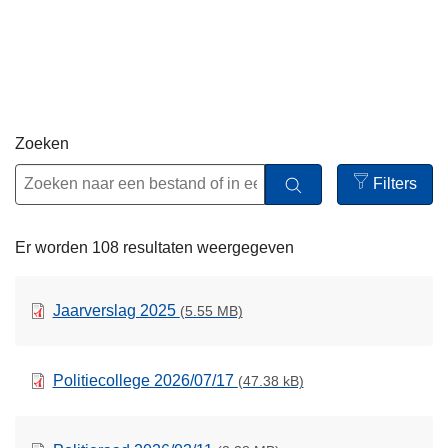
n
h
o
u
d
g
Zoeken
a
Filters
a
Open
n
filters
Er worden 108 resultaten weergegeven
Jaarverslag 2025
(5.55 MB)
Politiecollege 2026/07/17
(47.38 kB)