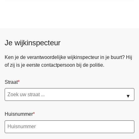
l
g
e
n
d
Je wijkinspecteur
e
p
Ken je de verantwoordelijke wijkinspecteur in je buurt? Hij
a
of zij is je eerste contactpersoon bij de politie.
g
i
Straat
n
a
▼
Huisnummer