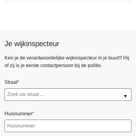
f
v
r
e
a
r
u
M
d
e
e
Je wijkinspecteur
l
d
p
Ken je de verantwoordelijke wijkinspecteur in je buurt? Hij
u
of zij is je eerste contactpersoon bij de politie.
n
t
Straat
f
r
▼
a
u
Huisnummer
d
e