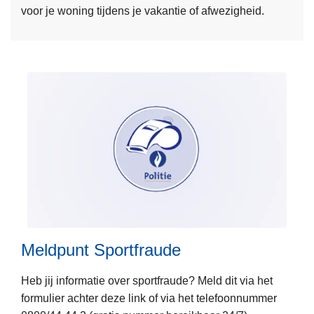
voor je woning tijdens je vakantie of afwezigheid.
r
o
v
e
r
P
o
l
i
c
e
L
o
e
n
e
w
Meldpunt Sportfraude
s
e
m
b
Heb jij informatie over sportfraude? Meld dit via het
e
formulier achter deze link of via het telefoonnummer
e