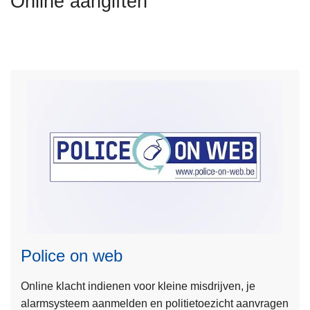
Online aangiften
n
h
o
u
d
g
a
a
n
L
e
e
Police on web
s
m
Online klacht indienen voor kleine misdrijven, je
e
alarmsysteem aanmelden en politietoezicht aanvragen
e