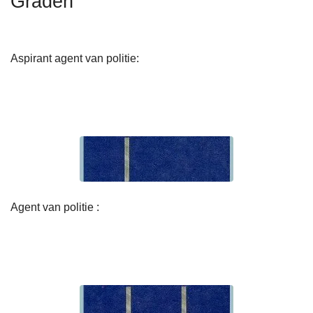
Graden
n
h
o
Aspirant agent van politie:
u
d
g
a
a
n
Agent van politie :