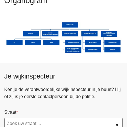
Organogram
n
h
o
u
d
g
a
a
n
Je wijkinspecteur
Ken je de verantwoordelijke wijkinspecteur in je buurt? Hij
of zij is je eerste contactpersoon bij de politie.
Straat
▼