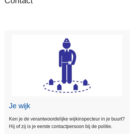
Contact
n
h
o
u
d
g
a
a
n
L
e
e
s
Je wijk
m
e
Ken je de verantwoordelijke wijkinspecteur in je buurt?
e
Hij of zij is je eerste contactpersoon bij de politie.
r
o