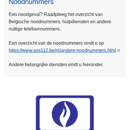
Noodnummers
L
Een noodgeval? Raadpleeg het overzicht van
e
Belgische noodnummers, hulpdiensten en andere
e
nuttige telefoonnummers.
s
Een overzicht van de noodnummers vindt u op
m
https://www.sos112.be/nl/andere-noodnummers.html
e
e
Andere belangrijke diensten vindt u hieronder.
r
o
v
e
r
N
o
L
o
e
d
e
n