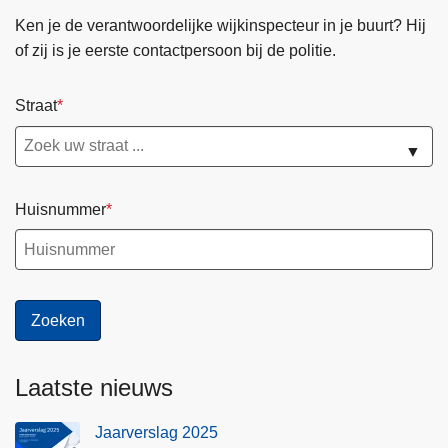
a
Ken je de verantwoordelijke wijkinspecteur in je buurt? Hij
c
of zij is je eerste contactpersoon bij de politie.
t
f
Straat
o
r
▼
m
u
Huisnummer
l
i
e
r
Laatste nieuws
Jaarverslag 2025