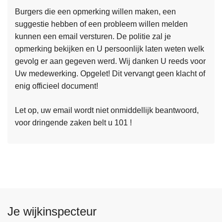
g
Burgers die een opmerking willen maken, een
i
suggestie hebben of een probleem willen melden
f
kunnen een email versturen. De politie zal je
L
t
opmerking bekijken en U persoonlijk laten weten welk
e
e
gevolg er aan gegeven werd. Wij danken U reeds voor
e
n
Uw medewerking. Opgelet! Dit vervangt geen klacht of
s
enig officieel document!
m
e
Let op, uw email wordt niet onmiddellijk beantwoord,
e
voor dringende zaken belt u 101 !
r
o
v
e
r
C
o
Je wijkinspecteur
n
t