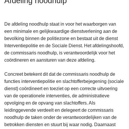
Afdeling noodhulp
n
h
o
De afdeling noodhulp staat in voor het waarborgen van
u
een minimale en gelijkwaardige dienstverlening aan de
d
bevolking binnen de politiezone en bestaat uit de dienst
g
Interventiepolitie en de Sociale Dienst. Het afdelingshoofd,
a
de commissaris noodhulp, is verantwoordelijk voor het
a
coördineren en aansturen van deze afdeling.
n
Concreet betekent dit dat de commissaris noodhulp de
functies interventiepolitie en slachtofferbejegening (sociale
dienst) coördineert en toeziet op een correcte uitvoering
van de operationele interventies, de administratieve
opvolging en de opvang van slachtoffers. Als
leidinggevende verdeelt en delegeert de commissaris
noodhulp de taken onder de verantwoordelijken van de
betrokken diensten en stuurt bij waar nodig. Daarnaast