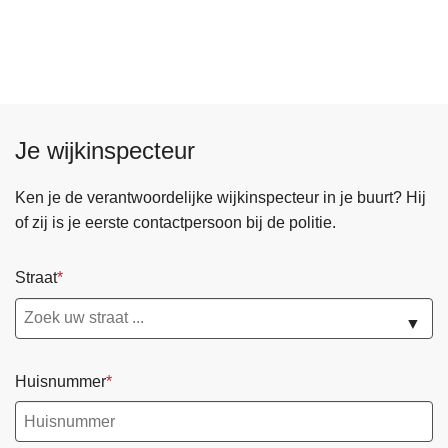
D
o
i
v
e
e
n
r
s
S
t
o
Je wijkinspecteur
i
c
n
i
Ken je de verantwoordelijke wijkinspecteur in je buurt? Hij
t
a
of zij is je eerste contactpersoon bij de politie.
e
l
r
e
Straat
v
d
e
i
▼
n
e
t
n
i
Huisnummer
s
e
t