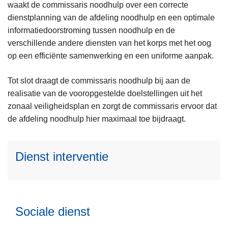
waakt de commissaris noodhulp over een correcte
dienstplanning van de afdeling noodhulp en een optimale
informatiedoorstroming tussen noodhulp en de
verschillende andere diensten van het korps met het oog
op een efficiënte samenwerking en een uniforme aanpak.
L
Tot slot draagt de commissaris noodhulp bij aan de
e
realisatie van de vooropgestelde doelstellingen uit het
e
zonaal veiligheidsplan en zorgt de commissaris ervoor dat
s
de afdeling noodhulp hier maximaal toe bijdraagt.
m
L
e
e
Dienst interventie
e
e
r
s
o
m
v
e
e
Sociale dienst
e
r
r