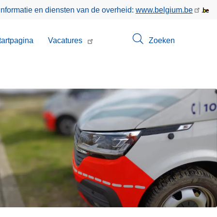
informatie en diensten van de overheid:
www.belgium.be
enu
tartpagina
Vacatures
Zoeken
t