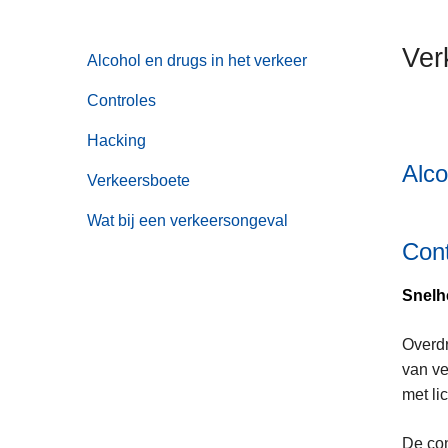
n
h
Ver
Alcohol en drugs in het verkeer
o
u
Controles
d
g
Hacking
a
Alco
Verkeersboete
a
n
Wat bij een verkeersongeval
Cont
Snelh
Overdr
van ve
met li
De con