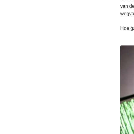
van de
wegva
Hoe ga