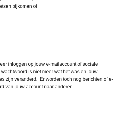
s
l
atsen bijkomen of
m
e
e
n
e
d
r
r
o
u
v
g
e
s
r
eer inloggen op jouw e-mailaccount of sociale
i
C
wachtwoord is niet meer wat het was en jouw
n
o
es zijn veranderd. Er worden toch nog berichten of e-
h
n
urd van jouw account naar anderen.
e
t
t
r
L
v
o
e
e
l
e
r
e
s
L
k
s
m
e
e