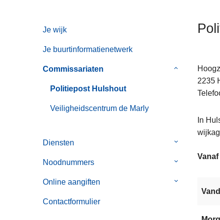
n
h
Pol
Je wijk
o
u
Je buurtinformatienetwerk
d
g
Hoogz
Commissariaten
Submenu
a
2235
van
Politiepost Hulshout
a
Telefo
Commissaria
n
Veiligheidscentrum de Marly
In Hul
wijkag
Diensten
Submenu
van
Vanaf
Noodnummers
Submenu
Diensten
van
Online aangiften
Submenu
Noodnummer
Van
van
Contactformulier
Online
aangiften
Mor