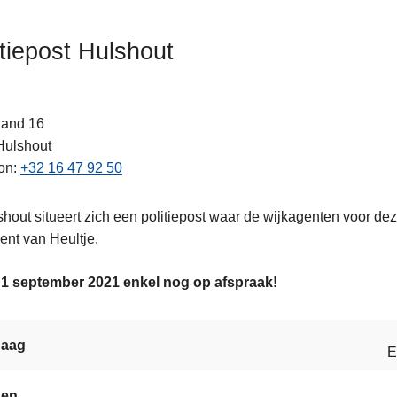
itiepost Hulshout
and 16
Hulshout
on
+32 16 47 92 50
ten
shout situeert zich een politiepost waar de wijkagenten voor de
ent van Heultje.
 1 september 2021 enkel nog op afspraak!
s
daag
E
gen