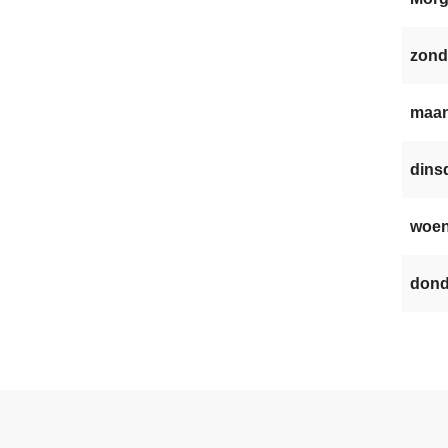
zond
maan
dinsd
woen
dond