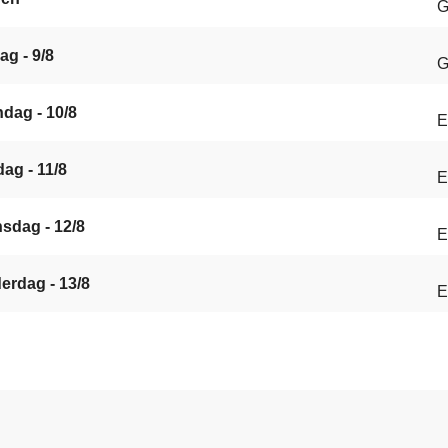
G
ag - 9/8
G
dag - 10/8
E
ag - 11/8
E
sdag - 12/8
E
erdag - 13/8
E