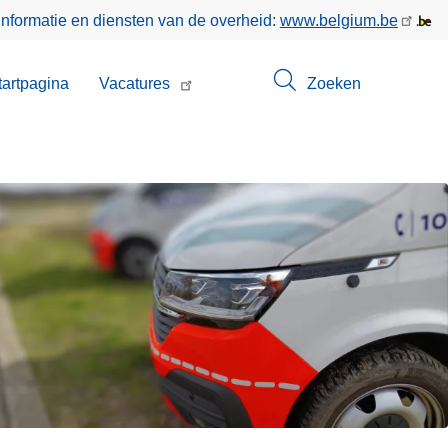
informatie en diensten van de overheid:
www.belgium.be
enu
tartpagina
Vacatures
Zoeken
t