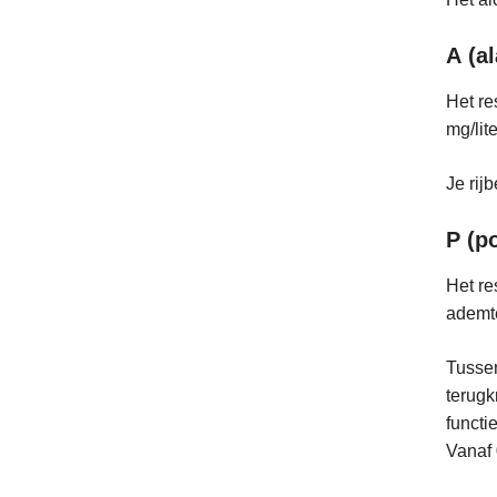
A (a
Het re
mg/lite
Je rij
P (po
Het re
ademte
Tussen
terugk
functi
Vanaf 