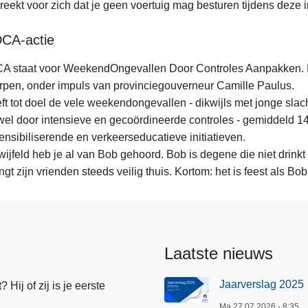
reekt voor zich dat je geen voertuig mag besturen tijdens deze i
A-actie
staat voor WeekendOngevallen Door Controles Aanpakken. De a
pen, onder impuls van provinciegouverneur Camille Paulus.
eft tot doel de vele weekendongevallen - dikwijls met jonge slacht
wel door intensieve en gecoördineerde controles - gemiddeld 1
ensibiliserende en verkeerseducatieve initiatieven.
ijfeld heb je al van Bob gehoord. Bob is degene die niet drinkt al
ngt zijn vrienden steeds veilig thuis. Kortom: het is feest als Bob 
Laatste nieuws
Jaarverslag 2025
Hij of zij is je eerste
Ma 27.07.2026 - 8:35