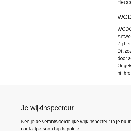
Het sp
WODC
WODCA 
Antwer
Zij he
Dit zo
door s
Ongetw
hij bre
Je wijkinspecteur
Ken je de verantwoordelijke wijkinspecteur in je buurt? 
contactpersoon bij de politie.