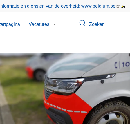
informatie en diensten van de overheid:
www.belgium.be
enu
tartpagina
Vacatures
Zoeken
t