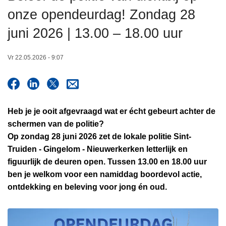
n
onze opendeurdag! Zondag 28
h
juni 2026 | 13.00 – 18.00 uur
o
u
d
Vr 22.05.2026 - 9:07
g
a
a
n
Heb je je ooit afgevraagd wat er écht gebeurt achter de
schermen van de politie?
Op zondag 28 juni 2026 zet de lokale politie Sint-
Truiden - Gingelom - Nieuwerkerken letterlijk en
figuurlijk de deuren open. Tussen 13.00 en 18.00 uur
ben je welkom voor een namiddag boordevol actie,
ontdekking en beleving voor jong én oud.