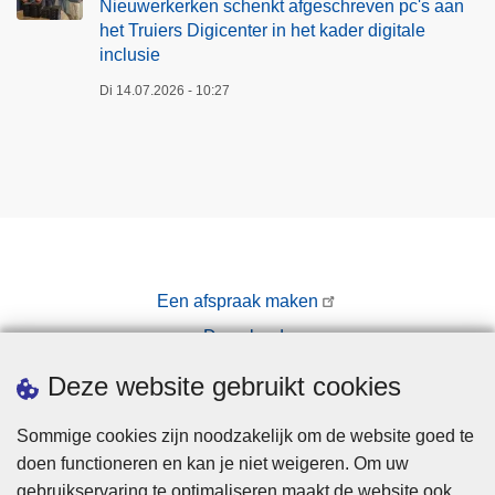
r
Nieuwerkerken schenkt afgeschreven pc's aan
het Truiers Digicenter in het kader digitale
k
inclusie
e
r
Di 14.07.2026 - 10:27
k
e
n
s
c
h
e
Een afspraak maken
n
k
Downloads
t
Pers
Deze website gebruikt cookies
a
f
Sommige cookies zijn noodzakelijk om de website goed te
g
doen functioneren en kan je niet weigeren. Om uw
e
gebruikservaring te optimaliseren maakt de website ook