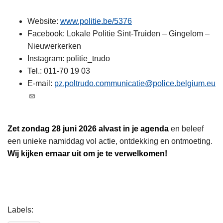
Website:
www.politie.be/5376
Facebook: Lokale Politie Sint-Truiden – Gingelom –
Nieuwerkerken
Instagram: politie_trudo
Tel.: 011-70 19 03
E-mail:
pz.poltrudo.communicatie@police.belgium.eu
Zet zondag 28 juni 2026 alvast in je agenda
en beleef
een unieke namiddag vol actie, ontdekking en ontmoeting.
Wij kijken ernaar uit om je te verwelkomen!
L
Labels
e