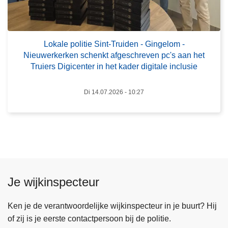
t
p
e
o
n
l
e
Lokale politie Sint-Truiden - Gingelom -
i
n
Nieuwerkerken schenkt afgeschreven pc's aan het
t
a
Truiers Digicenter in het kader digitale inclusie
i
a
e
n
Di 14.07.2026 - 10:27
S
g
i
i
n
f
t
t
-
e
T
s
r
Je wijkinspecteur
u
i
Ken je de verantwoordelijke wijkinspecteur in je buurt? Hij
d
of zij is je eerste contactpersoon bij de politie.