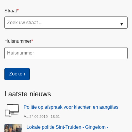
e
n
Straat
-
G
▼
i
n
Huisnummer
g
e
l
o
m
-
N
Laatste nieuws
i
e
Politie op afspraak voor klachten en aangiftes
u
Ma 24.06.2019 - 13:51
w
e
Lokale politie Sint-Truiden - Gingelom -