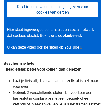
Klik hier om uw toestemming te geven voor
cookies van derden
Hier staat ingevoegde content uit een social netwerk
dat cookies plaatst.
Bekijk ons
cookiebeleid.
U kan deze video ook bekijken op
YouTube
Bescherm je fiets
Fietsdiefstal: beter voorkomen dan genezen
Laat je fiets altijd slotvast achter, zelfs al is het maar
voor even.
Gebruik 2 verschillende sloten. Bij voorkeur een
frameslot in combinatie met een beugel- of een
kettingslot. Maak zowel je wiel als het frame vast met