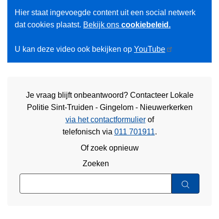
Hier staat ingevoegde content uit een social netwerk
dat cookies plaatst.
Bekijk ons
cookiebeleid.
U kan deze video ook bekijken op
YouTube
Je vraag blijft onbeantwoord? Contacteer Lokale
Politie Sint-Truiden - Gingelom - Nieuwerkerken
via het contactformulier
of
telefonisch via
011 701911
.
Of zoek opnieuw
Zoeken