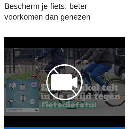
n
Bescherm je fiets: beter
h
voorkomen dan genezen
o
u
d
g
a
a
n