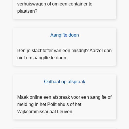
g
verhuiswagen of om een container te
u
plaatsen?
n
n
i
Aangifte doen
D
n
o
g
e
Ben je slachtoffer van een misdrijf? Aarzel dan
a
a
niet om aangifte te doen.
a
a
n
n
v
g
Onthaal op afspraak
B
r
ift
o
a
e
e
g
Maak online een afspraak voor een aangifte of
k
e
melding in het Politiehuis of het
e
n
Wijkcommissariaat Leuven
e
n