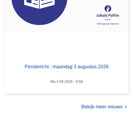
b
u
e
s
r
2
i
0
c
2
h
6
t
-
m
Persbericht - maandag 3 augustus 2026
a
a
Ma 3.08.2026 - 9:58
n
d
a
g
Bekijk meer nieuws
3
a
u