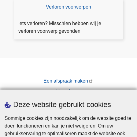
a
Verloren voorwerpen
V
f
e
s
rl
Iets verloren? Misschien hebben wij je
p
o
verloren voorwerp gevonden.
r
r
a
e
a
n
k
v
o
o
Een afspraak maken
r
Downloads
w
e
Pers
Deze website gebruikt cookies
r
p
Sommige cookies zijn noodzakelijk om de website goed te
e
doen functioneren en kan je niet weigeren. Om uw
n
gebruikservaring te optimaliseren maakt de website ook