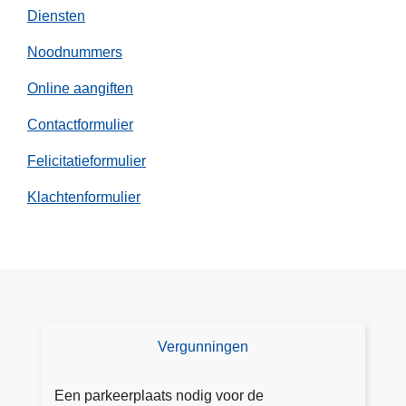
Diensten
Noodnummers
Online aangiften
Contactformulier
Felicitatieformulier
Klachtenformulier
Vergunningen
V
e
r
Een parkeerplaats nodig voor de