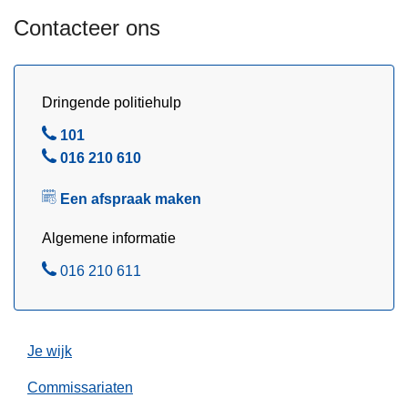
g
Contacteer ons
u
s
t
u
Dringende politiehulp
s
B
101
2
e
B
016 210 610
0
l
e
2
Een afspraak maken
l
6
Algemene informatie
B
016 210 611
e
l
Je wijk
Commissariaten