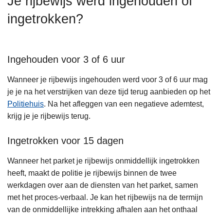
Je rijbewijs werd ingehouden of
n
ingetrokken?
h
o
u
d
Ingehouden voor 3 of 6 uur
g
Wanneer je rijbewijs ingehouden werd voor 3 of 6 uur mag
a
je je na het verstrijken van deze tijd terug aanbieden op het
a
Politiehuis
. Na het afleggen van een negatieve ademtest,
n
krijg je je rijbewijs terug.
Ingetrokken voor 15 dagen
Wanneer het parket je rijbewijs onmiddellijk ingetrokken
heeft, maakt de politie je rijbewijs binnen de twee
werkdagen over aan de diensten van het parket, samen
met het proces-verbaal. Je kan het rijbewijs na de termijn
van de onmiddellijke intrekking afhalen aan het onthaal