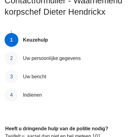
Contactformulier - Waarnemend
n
korpschef Dieter Hendrickx
h
o
u
d
Keuzehulp
g
a
a
Uw persoonlijke gegevens
n
Uw bericht
Indienen
Heeft u dringende hulp van de politie nodig?
Twijfelt u, aarzel dan niet en bel meteen 101.